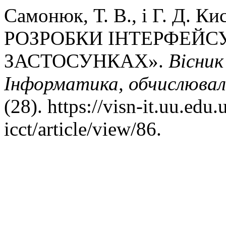
Самонюк, Т. В., і Г. Д. 
РОЗРОБКИ ІНТЕРФЕЙС
ЗАСТОСУНКАХ».
Вісник
Інформатика, обчислювал
(28). https://visn-it.uu.edu
icct/article/view/86.