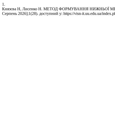
1.
Князєва Н, Лисенко Н. МЕТОД ФОРМУВАННЯ НИЖНЬОЇ МЕЖІ
Серпень 2026];1(28). доступний у: https://visn-it.uu.edu.ua/index.ph