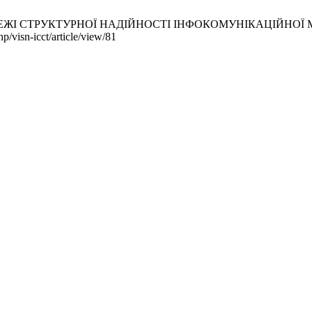
 СТРУКТУРНОЇ НАДІЙНОСТІ ІНФОКОМУНІКАЦІЙНОЇ МЕРЕЖІ. В
p/visn-icct/article/view/81