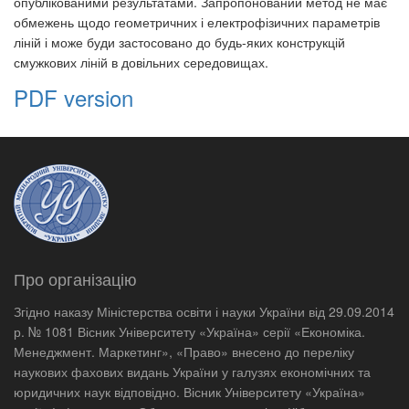
опублікованими результатами. Запропонований метод не має
обмежень щодо геометричних і електрофізичних параметрів
ліній і може буди застосовано до будь-яких конструкцій
смужкових ліній в довільних середовищах.
PDF version
Про організацію
Згідно наказу Міністерства освіти і науки України від 29.09.2014
р. № 1081 Вісник Університету «Україна» серії «Економіка.
Менеджмент. Маркетинг», «Право» внесено до переліку
наукових фахових видань України у галузях економічних та
юридичних наук відповідно. Вісник Університету «Україна»