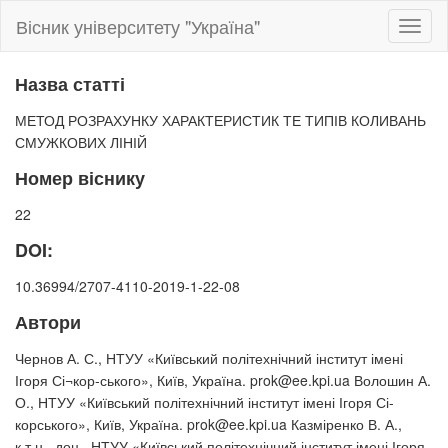
Вісник університету "Україна"
Toggl
naviga
Назва статті
МЕТОД РОЗРАХУНКУ ХАРАКТЕРИСТИК ТЕ ТИПІВ КОЛИВАНЬ
СМУЖКОВИХ ЛІНІЙ
Номер віснику
22
DOI:
10.36994/2707-4110-2019-1-22-08
Автори
Чернов А. С., НТУУ «Київський політехнічний інститут імені
Ігоря Сі¬кор-ського», Київ, Україна. prok@ee.kpi.ua Волошин А.
О., НТУУ «Київський політехнічний інститут імені Ігоря Сі-
корського», Київ, Україна. prok@ee.kpi.ua Казміренко В. А.,
к.т.н., доц., НТУУ «Київський політехнічний інститут імені Ігоря