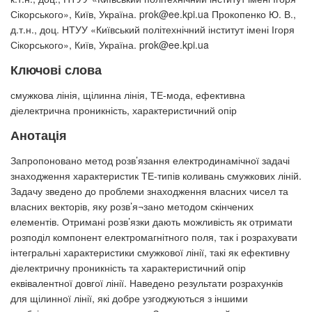
Сікорського», Київ, Україна. prok@ee.kpi.ua Прокопенко Ю. В.,
д.т.н., доц. НТУУ «Київський політехнічний інститут імені Ігоря
Сікорського», Київ, Україна. prok@ee.kpi.ua
Ключові слова
смужкова лінія, щілинна лінія, ТЕ-мода, ефективна
діелектрична проникність, характеристичний опір
Анотація
Запропоновано метод розв’язання електродинамічної задачі
знаходження характеристик ТЕ-типів коливань смужкових ліній.
Задачу зведено до проблеми знаходження власних чисел та
власних векторів, яку розв’я¬зано методом скінчених
елементів. Отримані розв’язки дають можливість як отримати
розподіл компонент електромагнітного поля, так і розрахувати
інтегральні характеристики смужкової лінії, такі як ефективну
діелектричну проникність та характеристичний опір
еквівалентної довгої лінії. Наведено результати розрахунків
для щілинної лінії, які добре узгоджуються з іншими