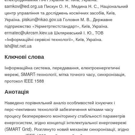
samkov@ied.org.ua Пискун О. Н., Медина Н. С., Національний
центр управління та досліджень космічних засобів, Київ,
Україна. piskun@nkao.gov.ua Головня М. В., Державне
підприємство «Укрметртестстандарт», Київ, Україна.
ermatec@ukrcsm.kiev.ua Шкляревський І. Ю., ТОВ
«Інформаційні сервісні технології», Київ, Україна.
ish@ist.net.ua
Ключові слова
Інформаційна система, передавання, електроенергетичні
мережі, SMART-технології, мітка точного часу, синхронізація,
протокол IEEE 1588
Анотація
Наведено порівняльний аналіз особливостей існуючих і
перс¬пективних технологій забезпечення мітками часу
процесу безперервного моніторингу стабільності параметрів
енергосистем, згідно концепції інтелектуальної енергомережі
(SMART Grid). Розглянуто новий механізм синхронізації, згідно