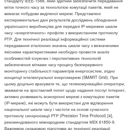
стандарту IEEE-1588, який здатний забезпечити передавання
міток точного часу за технологією комутації пакетів, який не
вимагає побудови виділеної мережі. Представлені
експериментальні дані результатів досліджень обладнання
українського виробництва для передачі ІР-мережею шкали
часу «енергетичного» профілю з використанням протоколу
РТР. Для технічної реалізації інформаційної системи
передавання еталонних значень шкали часу з визначеними
якісними характеристиками необхідно провести аналіз
особливостей існуючих і перспективних технологій
забезпечення мітками часу процесу безперервного
моніторингу стабільності параметрів енергосистем, згідно
концепції інтелектуальної енергомережі (SMART Grid). При
цьому доцільно врахувати те, що телекомунікаційні оператори,
зважаючи на зростаючий попит щодо надання послуг Інтернет,
активно розвивають асинхронні мережі з комутацією пакетів
(ІР-мережі), які можуть бути використані для відтворення
національної шкали часу і частоти на основі сучасного
протоколу синхронізації РТР (Precision Time Protocol) [4],
рекомендованого міжнародним стандартом МЕК 61850-9.
Важливою складовою підготовки до технічної реалізації