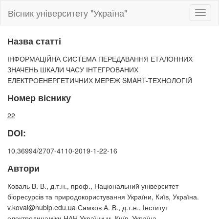
Вісник університету "Україна"
Toggl
naviga
Назва статті
ІНФОРМАЦІЙНА СИСТЕМА ПЕРЕДАВАННЯ ЕТАЛОННИХ
ЗНАЧЕНЬ ШКАЛИ ЧАСУ ІНТЕГРОВАНИХ
ЕЛЕКТРОЕНЕРГЕТИЧНИХ МЕРЕЖ SMART-ТЕХНОЛОГІЙ
Номер віснику
22
DOI:
10.36994/2707-4110-2019-1-22-16
Автори
Коваль В. В., д.т.н., проф., Національний університет
біоресурсів та природокористування України, Київ, Україна.
v.koval@nubip.edu.ua Самков А. В., д.т.н., Інститут
електродинаміки НАН України м. Київ, Україна.