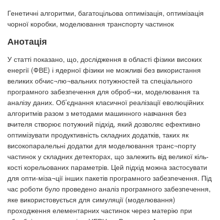
Генетичні алгоритми, багатоцільова оптимізація, оптимізація
чорної коробки, моделювання транспорту частинок
Анотація
У статті показано, що, дослідження в області фізики високих
енергії (ФВЕ) і ядерної фізики не можливі без використання
великих обчис¬лю¬вальних потужностей та спеціального
програмного забезпечення для оброб¬ки, моделювання та
аналізу даних. Об’єднання класичної реалізації еволюційних
алгоритмів разом з методами машинного навчання без
вчителя створює потужний підхід, який дозволяє ефективно
оптимізувати продуктивність складних додатків, таких як
високопаралельні додатки для моделювання транс¬порту
частинок у складних детекторах, що залежить від великої кіль-
кості корельованих параметрів. Цей підхід можна застосувати
для опти-міза¬ції інших пакетів програмного забезпечення. Під
час роботи було проведено аналіз програмного забезпечення,
яке використовується для симуляції (моделювання)
проходження елементарних частинок через матерію при