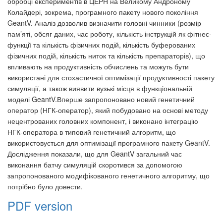
обробці експериментів в ЦЕРН на Великому Андроному
Колайдері, зокрема, програмного пакету нового покоління
GeantV. Аналіз дозволив визначити головні чинники (розмір
пам’яті, обсяг даних, час роботу, кількість інструкцій як фітнес-
функції та кількість фізичних подій, кількість буферованих
фізичних подій, кількість ниток та кількість препараторів), що
впливають на продуктивність обчислень та можуть бути
використані для стохастичної оптимізації продуктивності пакету
симуляції, а також виявити вузькі місця в функціональній
моделі GeantV.Вперше запропоновано новий генетичний
оператор (НГК-оператор), який побудовано на основі методу
нецентрованих головних компонент, і виконано інтеграцію
НГК-оператора в типовий генетичний алгоритм, що
використовується для оптимізації програмного пакету GeantV.
Дослідження показали, що для GeantV загальний час
виконання батчу симуляцій скоротився за допомогою
запропонованого модифікованого генетичного алгоритму, що
потрібно було довести.
PDF version