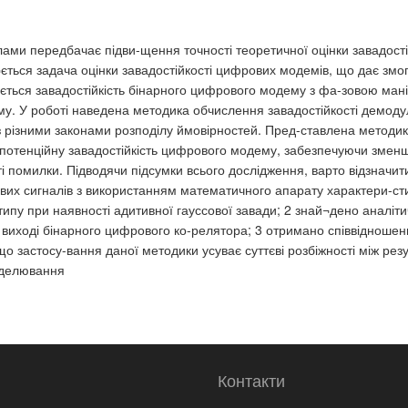
ми передбачає підви-щення точності теоретичної оцінки завадості
ться задача оцінки завадостійкості цифрових модемів, що дає змог
ується завадостійкість бінарного цифрового модему з фа-зовою ман
. У роботі наведена методика обчислення завадостійкості демодул
 з різними законами розподілу ймовірностей. Пред-ставлена методи
 потенційну завадостійкість цифрового модему, забезпечуючи змен
помилки. Підводячи підсумки всього дослідження, варто відзначити 
вих сигналів з використанням математичного апарату характери-ст
ипу при наявності адитивної гауссової завади; 2 знай¬дено аналіт
 виході бінарного цифрового ко-релятора; 3 отримано співвідношен
 застосу-вання даної методики усуває суттєві розбіжності між резу
оделювання
Контакти