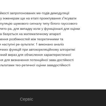
йкості запропонованих ме-тодів демодуляції
у інженерам ще на етапі проектування з*ясувати
іпуляцію шумового сигналу типу білого гауссового
ято-ра, для випадку коли у функціоналі для оцінки
ка базується на математичному апараті
шення розбіжностей між теоретичними та
наступні ре-зультати: 1 виконано аналіз
ичних функцій при автокореляційному алгоритмі
ичний вираз для обчислення характеристичної
ня для визначення потенційної зава-достійкості
льтатами тео-ретичної оцінки завадостійкості
Сервіс