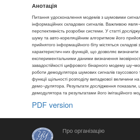
Анотація
Питання удосконалення модемів з шумовими сигнала
інформаційних складових сигналів. Важливою явля¬є
перспективність розробки системи. У статті дослідж
шуму та авто-кореляційним алгоритмом його прийому
прийнятого інформаційного біту містяться складові
характеристич-них функцій, що дозволяє визначити
експериментальними даними визначення імовірності 
завадостійкості цифрового бінарного модему шу¬мо
роботи демодулятора шумових сигналів гауссового т
функції щільності розподілу випадкової величини на
демо¬дулятора. Результати дослідження показали, що
демодулятора та результатами його імітаційного м
PDF version
Про організацію