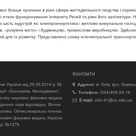
все більше проникає в різні сфери життєдіяльності людства і сприяє с
о етапи функціонування Інтернету Речей та рівні його архітектури. 
і шість індустрій як: електроенергетика і житлово-комунальне госпо
в, «розумне місто» і будівництво, промислове виробництво. Здійснен
чей для їх розвитку. Представлено схему інтелектуальної транспортн
Контакти
уки України від 29.09.2014 р. №
Адреса:
м. Київ, вул. Львівсь
серії «Економіка. Менеджмент.
Телефон:
(044)409-24-14
еліку наукових фахових видань
E-mail:
visn-it1@uu.edu.ua
дичних наук відповідно. Вісник
матика. Обчислювальна техніка.
укових фахових видань України
4 р. №1279.