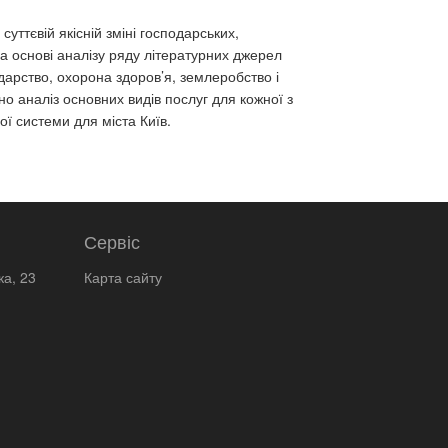
уттєвій якісній зміні господарських,
На основі аналізу ряду літературних джерел
дарство, охорона здоров’я, землеробство і
о аналіз основних видів послуг для кожної з
ої системи для міста Київ.
Сервіс
ка, 23
Карта сайту