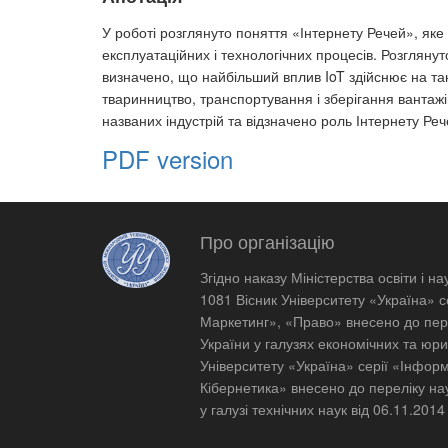
У роботі розглянуто поняття «Інтернету Речей», яке 
експлуатаційних і технологічних процесів. Розглянут
визначено, що найбільший вплив IoT здійснює на так
тваринництво, транспортування і зберігання вантажі
названих індустрій та відзначено роль Інтернету Ре
PDF version
Про організацію
Згідно наказу Міністерства освіти і на
1081 Вісник Університету «Україна» 
Маркетинг», «Право» внесено до пер
України у галузях економічних та юри
Університету «Україна» серії «Інфор
Кібернетика» внесено до переліку на
у галузі технічних наук від 06.11.201