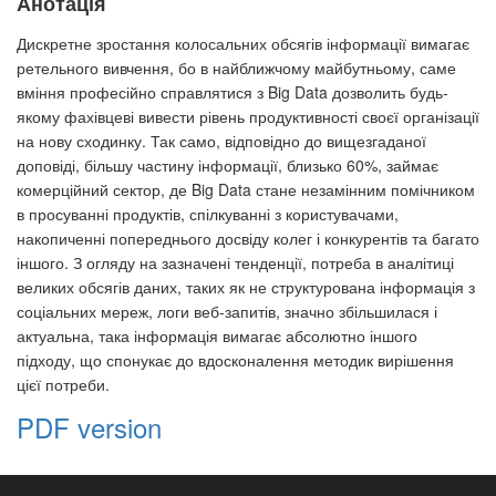
Анотація
Дискретне зростання колосальних обсягів інформації вимагає
ретельного вивчення, бо в найближчому майбутньому, саме
вміння професійно справлятися з Big Data дозволить будь-
якому фахівцеві вивести рівень продуктивності своєї організації
на нову сходинку. Так само, відповідно до вищезгаданої
доповіді, більшу частину інформації, близько 60%, займає
комерційний сектор, де Big Data стане незамінним помічником
в просуванні продуктів, спілкуванні з користувачами,
накопиченні попереднього досвіду колег і конкурентів та багато
іншого. З огляду на зазначені тенденції, потреба в аналітиці
великих обсягів даних, таких як не структурована інформація з
соціальних мереж, логи веб-запитів, значно збільшилася і
актуальна, така інформація вимагає абсолютно іншого
підходу, що спонукає до вдосконалення методик вирішення
цієї потреби.
PDF version