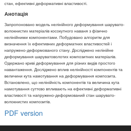
стан, ефективні деформативні властивості.
Анотація
Запропоновано модель нелінійного деформування шарувато-
волокнистих матеріалів косокутного наваня з фізично
нелінійними компонентами. Побудовано алгоритм для
визначення їх ефективних деформатних властивостей і
напружено-деформованого стану. Досліджено нелінійне
деформування шаруватоволотих композитних матеріалів.
Одержано криві деформування для різних видів простого
навантаження. Досліджено вплив нелінійності компонентів та
величини кута намотування на деформування композита.
Встановлено, що нелінійність компонентів та величина кута
намотування суттєво впливають на ефективні деформативні
властивості та напружено-деформований стан шарувато-
волокнистих композитів.
PDF version