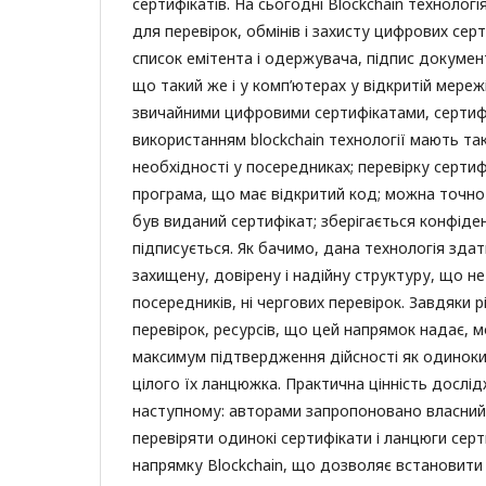
сертифікатів. На сьогодні Blockchain технолог
для перевірок, обмінів і захисту цифрових серт
список емітента і одержувача, підпис документ
що такий же і у комп’ютерах у відкритій мережі.
звичайними цифровими сертифікатами, сертиф
використанням blockchain технології мають так
необхідності у посередниках; перевірку серти
програма, що має відкритий код; можна точно
був виданий сертифікат; зберігається конфіде
підписується. Як бачимо, дана технологія зда
захищену, довірену і надійну структуру, що н
посередників, ні чергових перевірок. Завдяки 
перевірок, ресурсів, що цей напрямок надає, 
максимум підтвердження дійсності як одиноких
цілого їх ланцюжка. Практична цінність дослі
наступному: авторами запропоновано власний
перевіряти одинокі сертифікати і ланцюги серт
напрямку Blockchain, що дозволяє встановити 