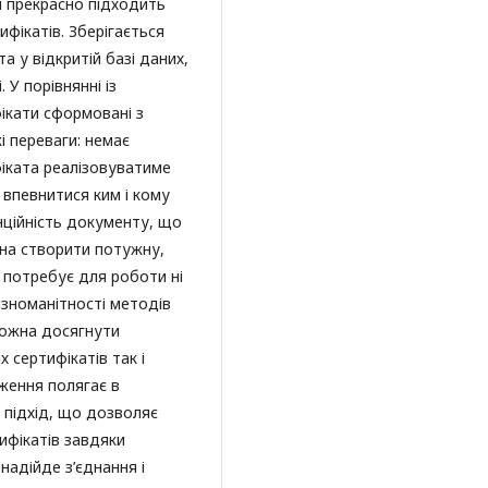
ія прекрасно підходить
ифікатів. Зберігається
а у відкритій базі даних,
 У порівнянні із
ікати сформовані з
і переваги: немає
фіката реалізовуватиме
 впевнитися ким і кому
нційність документу, що
тна створити потужну,
е потребує для роботи ні
різноманітності методів
можна досягнути
 сертифікатів так і
дження полягає в
 підхід, що дозволяє
ифікатів завдяки
надійде з’єднання і