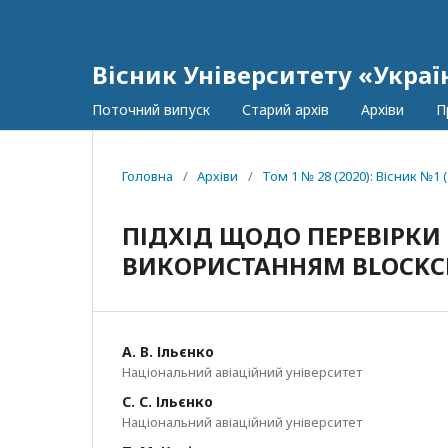
Вісник Університету «Украї
Поточний випуск
Старий архів
Архіви
П
Головна
/
Архіви
/
Том 1 № 28 (2020): Вісник №1 (
ПІДХІД ЩОДО ПЕРЕВІРКИ
ВИКОРИСТАННЯМ BLOCKC
А. В. Ільєнко
Національний авіаційний університет
C. C. Ільєнко
Національний авіаційний університет