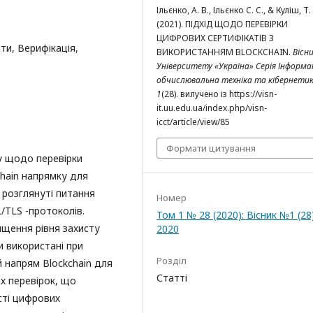
Ільєнко, А. В., Ільєнко C. C., & Куліш, Т.
(2021). ПІДХІД ЩОДО ПЕРЕВІРКИ
ЦИФРОВИХ СЕРТИФІКАТІВ З
ти, Верифікація,
ВИКОРИСТАННЯМ BLOCKCHAIN.
Вісн
Університету «Україна» Серія Інформа
обчислювальна техніка та кібернети
1
(28). вилучено із https://visn-
it.uu.edu.ua/index.php/visn-
icct/article/view/85
Формати цитування
у щодо перевірки
chain напрямку для
 розглянуті питання
Номер
/TLS -протоколів.
Том 1 № 28 (2020): Вісник №1 (28
ищення рівня захисту
2020
 використані при
Розділ
й напрям Blockchain для
Статті
их перевірок, що
сті цифрових