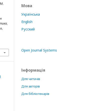
 М.
Мова
Українська
ик
English
тика,
ка
,
Русский
Open Journal Systems
Інформація
)
Для читачів
Для авторів
Для бібліотекарів