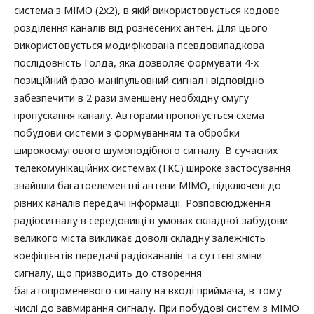
система з МІМО (2х2), в якій використовується кодове
розділення каналів від рознесених антен. Для цього
використовується модифікована псевдовипадкова
послідовність Голда, яка дозволяє формувати 4-х
позиційний фазо-маніпульовний сигнал і відповідно
забезпечити в 2 рази зменшену необхідну смугу
пропускання каналу. Авторами пропонується схема
побудови системи з формуванням та обробки
широкосмугового шумоподібного сигналу. В сучасних
телекомунікаційних системах (ТКС) широке застосування
знайшли багатоелементні антени МІМО, підключені до
різних каналів передачі інформації. Розповсюдження
радіосигналу в середовищі в умовах складної забудови
великого міста викликає доволі складну залежність
коефіцієнтів передачі радіоканалів та суттєві зміни
сигналу, що призводить до створення
багатопроменевого сигналу на вході приймача, в тому
числі до завмирання сигналу. При побудові систем з МІМО