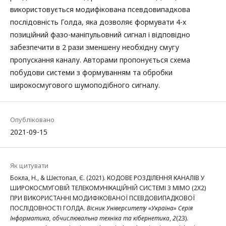
використовується модифікована псевдовипадкова
послідовність Голда, яка дозволяє формувати 4-х
позиційний фазо-маніпульовний сигнал і відповідно
забезпечити в 2 рази зменшену необхідну смугу
пропускання каналу. Авторами пропонується схема
побудови системи з формуванням та обробки
широкосмугового шумоподібного сигналу.
Опубліковано
2021-09-15
Як цитувати
Бокла, Н., & Шестопал, Є. (2021). КОДОВЕ РОЗДІЛЕННЯ КАНАЛІВ У
ШИРОКОСМУГОВІЙ ТЕЛЕКОМУНІКАЦІЙНІЙ СИСТЕМІ З МІМО (2Х2)
ПРИ ВИКОРИСТАННІ МОДИФІКОВАНОЇ ПСЕВДОВИПАДКОВОЇ
ПОСЛІДОВНОСТІ ГОЛДА.
Вісник Університету «Україна» Серія
Інформатика, обчислювальна техніка та кібернетика
,
2
(23).