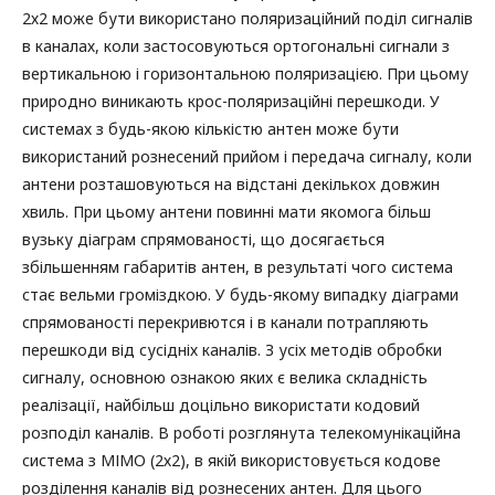
2х2 може бути використано поляризаційний поділ сигналів
в каналах, коли застосовуються ортогональні сигнали з
вертикальною і горизонтальною поляризацією. При цьому
природно виникають крос-поляризаційні перешкоди. У
системах з будь-якою кількістю антен може бути
використаний рознесений прийом і передача сигналу, коли
антени розташовуються на відстані декількох довжин
хвиль. При цьому антени повинні мати якомога більш
вузьку діаграм спрямованості, що досягається
збільшенням габаритів антен, в результаті чого система
стає вельми громіздкою. У будь-якому випадку діаграми
спрямованості перекривются і в канали потрапляють
перешкоди від сусідніх каналів. З усіх методів обробки
сигналу, основною ознакою яких є велика складність
реалізації, найбільш доцільно використати кодовий
розподіл каналів. В роботі розглянута телекомунікаційна
система з МІМО (2х2), в якій використовується кодове
розділення каналів від рознесених антен. Для цього