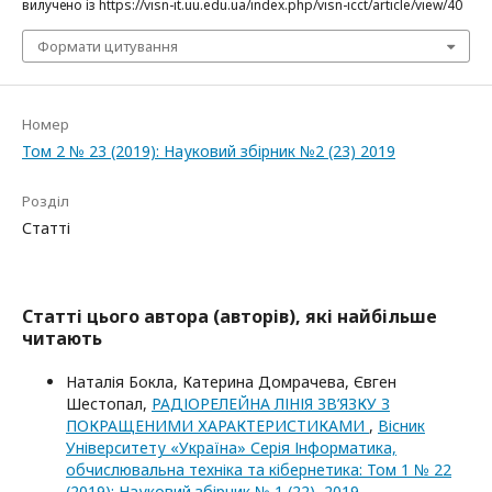
вилучено із https://visn-it.uu.edu.ua/index.php/visn-icct/article/view/40
Формати цитування
Номер
Том 2 № 23 (2019): Науковий збірник №2 (23) 2019
Розділ
Статті
Статті цього автора (авторів), які найбільше
читають
Наталія Бокла, Катерина Домрачева, Євген
Шестопал,
РАДІОРЕЛЕЙНА ЛІНІЯ ЗВ’ЯЗКУ З
ПОКРАЩЕНИМИ ХАРАКТЕРИСТИКАМИ
,
Вісник
Університету «Україна» Серія Інформатика,
обчислювальна техніка та кібернетика: Том 1 № 22
(2019): Науковий збірник № 1 (22), 2019