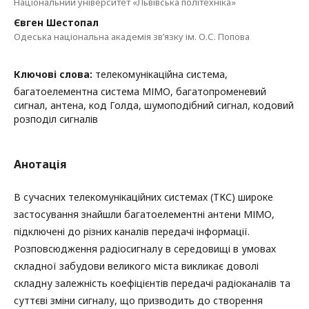
Національний університет «Львівська політехніка»
Євген Шестопал
Одеська національна академія зв’язку ім. О.С. Попова
Ключові слова:
телекомунікаційна система,
багатоелементна система МІМО, багатопроменевий
сигнал, антена, код Голда, шумоподібний сигнал, кодовий
розподіл сигналів
Анотація
В сучасних телекомунікаційних системах (ТКС) широке
застосування знайшли багатоелементні антени МІМО,
підключені до різних каналів передачі інформації.
Розповсюдження радіосигналу в середовищі в умовах
складної забудови великого міста викликає доволі
складну залежність коефіцієнтів передачі радіоканалів та
суттєві зміни сигналу, що призводить до створення