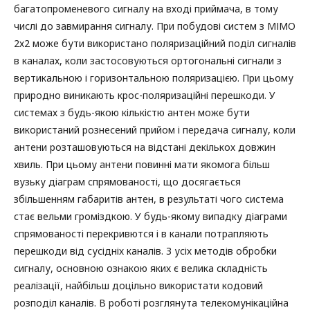
багатопроменевого сигналу на вході приймача, в тому
числі до завмирання сигналу. При побудові систем з МІМО
2х2 може бути використано поляризаційний поділ сигналів
в каналах, коли застосовуються ортогональні сигнали з
вертикальною і горизонтальною поляризацією. При цьому
природно виникають крос-поляризаційні перешкоди. У
системах з будь-якою кількістю антен може бути
використаний рознесений прийом і передача сигналу, коли
антени розташовуються на відстані декількох довжин
хвиль. При цьому антени повинні мати якомога більш
вузьку діаграм спрямованості, що досягається
збільшенням габаритів антен, в результаті чого система
стає вельми громіздкою. У будь-якому випадку діаграми
спрямованості перекривются і в канали потрапляють
перешкоди від сусідніх каналів. З усіх методів обробки
сигналу, основною ознакою яких є велика складність
реалізації, найбільш доцільно використати кодовий
розподіл каналів. В роботі розглянута телекомунікаційна